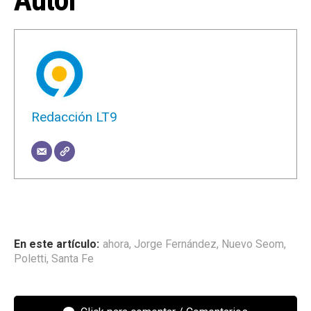
Redacción LT9
ahora
,
Jorge Fernández
,
Nuevo Seom
,
Poletti
,
Santa Fe