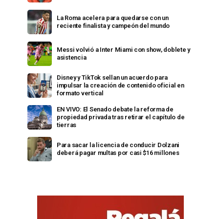
La Roma acelera para quedarse con un
reciente finalista y campeón del mundo
Messi volvió a Inter Miami con show, doblete y
asistencia
Disney y TikTok sellan un acuerdo para
impulsar la creación de contenido oficial en
formato vertical
EN VIVO: El Senado debate la reforma de
propiedad privada tras retirar el capítulo de
tierras
Para sacar la licencia de conducir Dolzani
deberá pagar multas por casi $16 millones