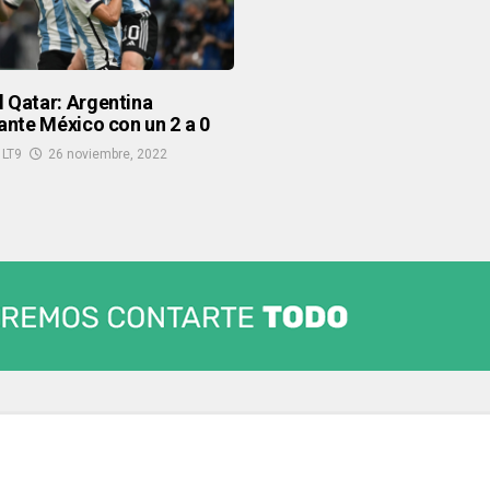
 Qatar: Argentina
 ante México con un 2 a 0
 LT9
26 noviembre, 2022