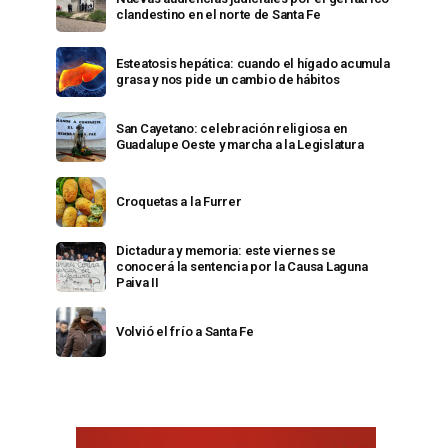
clandestino en el norte de Santa Fe
Esteatosis hepática: cuando el hígado acumula
grasa y nos pide un cambio de hábitos
San Cayetano: celebración religiosa en
Guadalupe Oeste y marcha a la Legislatura
Croquetas a la Furrer
Dictadura y memoria: este viernes se
conocerá la sentencia por la Causa Laguna
Paiva II
Volvió el frío a Santa Fe