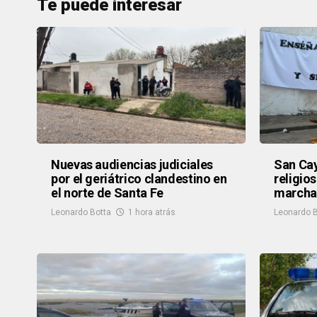
Te puede interesar
Nuevas audiencias judiciales
San Cay
por el geriátrico clandestino en
religio
el norte de Santa Fe
marcha 
Leonardo Botta
1 hora atrás
Leonardo B