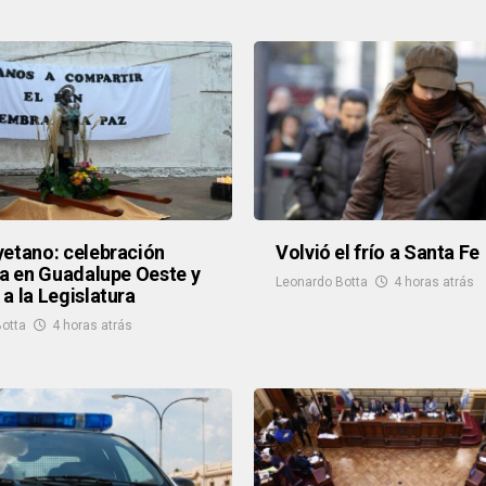
etano: celebración
Volvió el frío a Santa Fe
sa en Guadalupe Oeste y
Leonardo Botta
4 horas atrás
a la Legislatura
otta
4 horas atrás