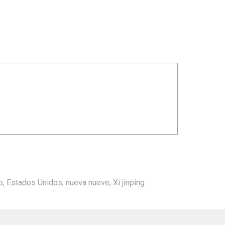
p
,
Estados Unidos
,
nueva nueve
,
Xi jinping