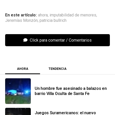
ahora
,
imputabilidad de menores
,
Jeremías Monzón
,
patricia bullrich
Click para comentar
AHORA
TENDENCIA
Un hombre fue asesinado a balazos en
barrio Villa Oculta de Santa Fe
Juegos Suramericanos: el nuevo