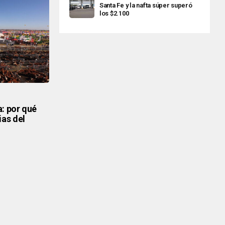
Santa Fe y la nafta súper superó
los $2.100
a: por qué
ias del