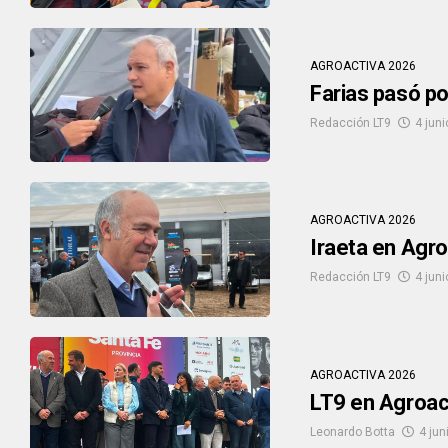
AGROACTIVA 2026
Farias pasó po
Redacción LT9
4 juni
AGROACTIVA 2026
Iraeta en Agro
Redacción LT9
4 juni
AGROACTIVA 2026
LT9 en Agroac
Leonardo Botta
4 jun