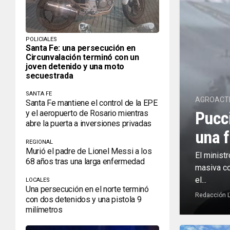
POLICIALES
Santa Fe: una persecución en
Circunvalación terminó con un
joven detenido y una moto
secuestrada
SANTA FE
AGROACTI
Santa Fe mantiene el control de la EPE
Pucci
y el aeropuerto de Rosario mientras
abre la puerta a inversiones privadas
una f
REGIONAL
Murió el padre de Lionel Messi a los
El minist
68 años tras una larga enfermedad
masiva co
el...
LOCALES
Una persecución en el norte terminó
Redacción 
con dos detenidos y una pistola 9
milímetros