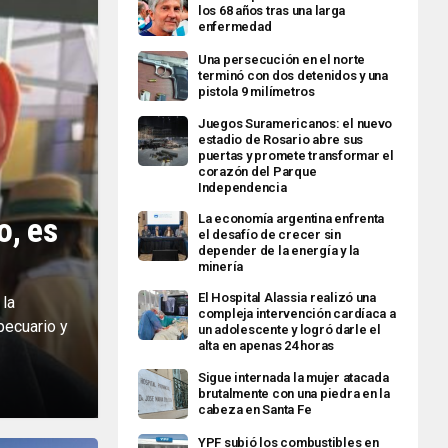
los 68 años tras una larga
enfermedad
Una persecución en el norte
terminó con dos detenidos y una
pistola 9 milímetros
Juegos Suramericanos: el nuevo
estadio de Rosario abre sus
puertas y promete transformar el
corazón del Parque
Independencia
o, es
La economía argentina enfrenta
el desafío de crecer sin
depender de la energía y la
minería
El Hospital Alassia realizó una
 la
compleja intervención cardíaca a
pecuario y
un adolescente y logró darle el
alta en apenas 24 horas
Sigue internada la mujer atacada
brutalmente con una piedra en la
cabeza en Santa Fe
YPF subió los combustibles en