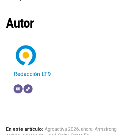
Autor
Redacción LT9
Agroactiva 2026
,
ahora
,
Armstrong
,