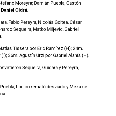
 Stefano Moreyra; Damián Puebla, Gastón
:
Daniel Oldrá
.
ra, Fabio Pereyra, Nicolás Goitea, César
nardo Sequeira, Matko Miljevic, Gabriel
a
.
tías Tissera por Eric Ramírez (H); 24m.
I); 36m. Agustín Urzi por Gabriel Alanís (H).
nvirtieron Sequeira, Guidara y Pereyra,
y Puebla, Lodico remató desviado y Meza se
na.