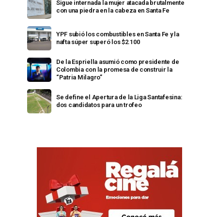
Sigue internada la mujer atacada brutalmente
con una piedra en la cabeza en Santa Fe
YPF subió los combustibles en Santa Fe y la
nafta súper superó los $2.100
De la Espriella asumió como presidente de
Colombia con la promesa de construir la
“Patria Milagro”
Se define el Apertura de la Liga Santafesina:
dos candidatos para un trofeo