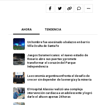
AHORA
TENDENCIA
Un hombre fue asesinado a balazos en barrio
Villa Oculta de Santa Fe
Juegos Suramericanos: el nuevo estadio de
Rosario abre sus puertas y promete
transformar el corazón del Parque
Independencia
La economía argentina enfrenta el desafío de
crecer sin depender de la energía y la minería
El Hospital Alassia realizó una compleja
intervención cardíaca a un adolescente y logró
darle el alta en apenas 24 horas