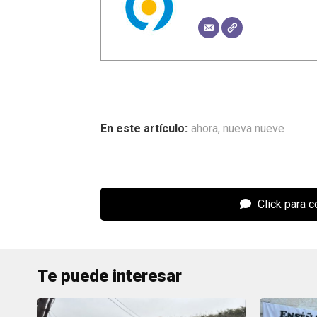
ahora
,
nueva nueve
Click para 
Te puede interesar