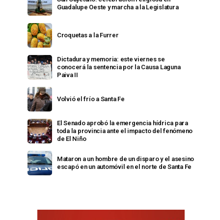
Guadalupe Oeste y marcha a la Legislatura
Croquetas a la Furrer
Dictadura y memoria: este viernes se
conocerá la sentencia por la Causa Laguna
Paiva II
Volvió el frío a Santa Fe
El Senado aprobó la emergencia hídrica para
toda la provincia ante el impacto del fenómeno
de El Niño
Mataron a un hombre de un disparo y el asesino
escapó en un automóvil en el norte de Santa Fe