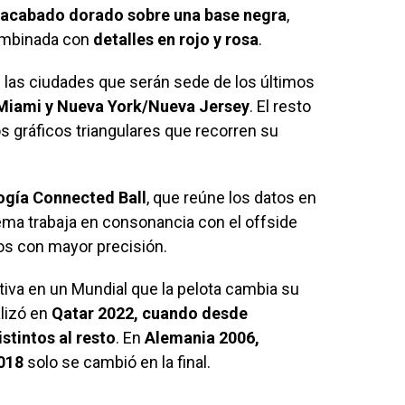
acabado dorado sobre una base negra
,
combinada con
detalles en rojo y rosa
.
 las ciudades que serán sede de los últimos
, Miami y Nueva York/Nueva Jersey
. El resto
os gráficos triangulares que recorren su
logía Connected Ball
, que reúne los datos en
tema trabaja en consonancia con el offside
os con mayor precisión.
iva en un Mundial que la pelota cambia su
alizó en
Qatar 2022, cuando desde
stintos al resto
. En
Alemania 2006,
2018
solo se cambió en la final.