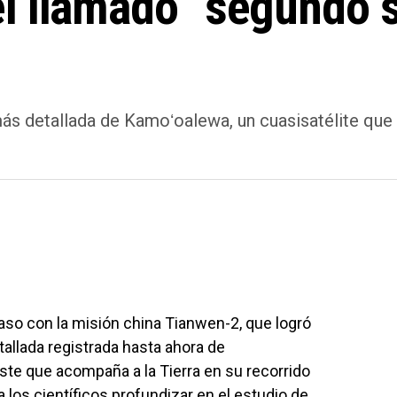
 llamado “segundo sa
s detallada de Kamoʻoalewa, un cuasisatélite que 
aso con la misión china Tianwen-2, que logró
tallada registrada hasta ahora de
te que acompaña a la Tierra en su recorrido
 a los científicos profundizar en el estudio de