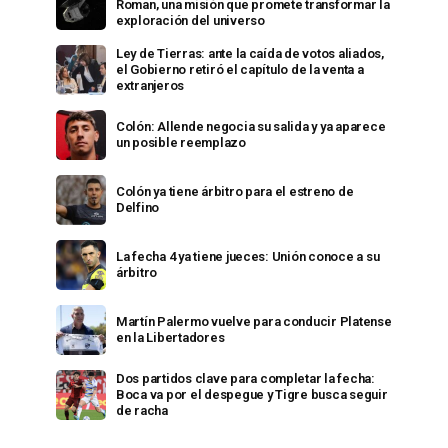
Roman, una misión que promete transformar la
exploración del universo
Ley de Tierras: ante la caída de votos aliados,
el Gobierno retiró el capítulo de la venta a
extranjeros
Colón: Allende negocia su salida y ya aparece
un posible reemplazo
Colón ya tiene árbitro para el estreno de
Delfino
La fecha 4 ya tiene jueces: Unión conoce a su
árbitro
Martín Palermo vuelve para conducir Platense
en la Libertadores
Dos partidos clave para completar la fecha:
Boca va por el despegue y Tigre busca seguir
de racha