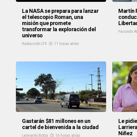
La NASA se prepara para lanzar
Martín 
el telescopio Roman, una
conduci
misión que promete
Liberta
transformar la exploración del
Facundo Al
universo
Redacción LT9
11 horas atrás
Gastarán $81 millones en un
Le pidi
cartel de bienvenida a la ciudad
Larrier
Niñez
Leonardo Botta
16 horas atrás