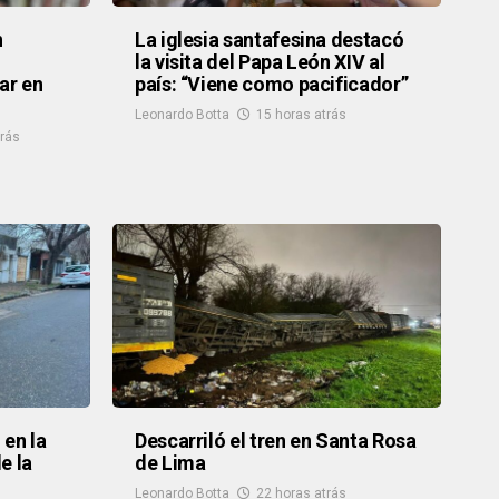
n
La iglesia santafesina destacó
la visita del Papa León XIV al
ar en
país: “Viene como pacificador”
Leonardo Botta
15 horas atrás
trás
 en la
Descarriló el tren en Santa Rosa
e la
de Lima
Leonardo Botta
22 horas atrás