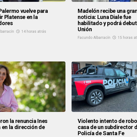
Palermo vuelve para
Madelón recibe una gra
r Platense en la
noticia: Luna Diale fue
dores
habilitado y podrá debut
Unión
barracín
14 horas atrás
Facundo Albarracín
15 horas a
eron la renuncia Ines
Violento intento de robo
a en la dirección de
casa de un subdirector d
Policía de Santa Fe