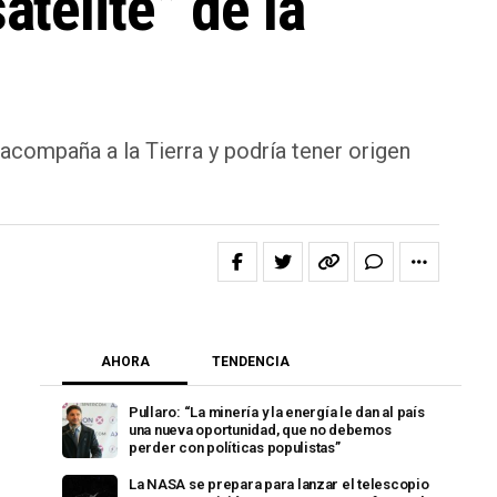
télite” de la
acompaña a la Tierra y podría tener origen
AHORA
TENDENCIA
Pullaro: “La minería y la energía le dan al país
una nueva oportunidad, que no debemos
perder con políticas populistas”
La NASA se prepara para lanzar el telescopio