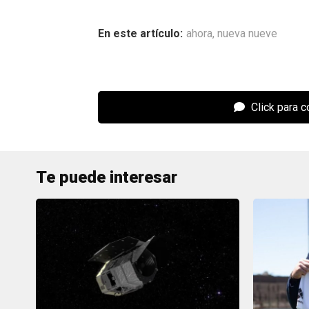
ahora
,
nueva nueve
Click para 
Te puede interesar