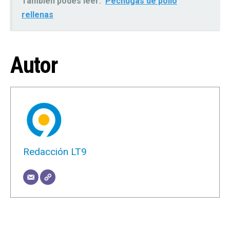
También podés leer:
Pechugas de pollo
rellenas
Autor
Redacción LT9