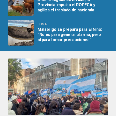
Provincia impulsa el ROPECA y
agiliza el traslado de hacienda
CLIMA
Malabrigo se prepara para El Niño:
“No es para generar alarma, pero
sí para tomar precauciones”