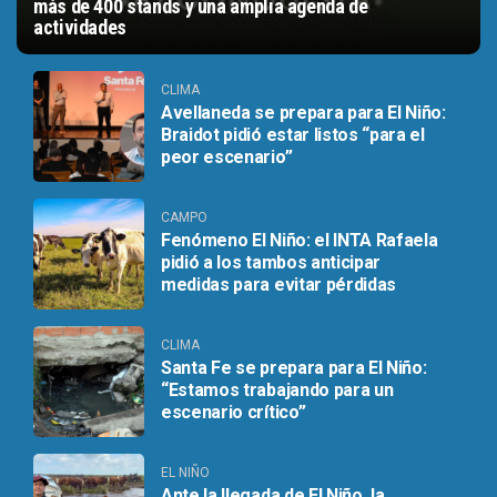
más de 400 stands y una amplia agenda de
actividades
CLIMA
Avellaneda se prepara para El Niño:
Braidot pidió estar listos “para el
peor escenario”
CAMPO
Fenómeno El Niño: el INTA Rafaela
pidió a los tambos anticipar
medidas para evitar pérdidas
CLIMA
Santa Fe se prepara para El Niño:
“Estamos trabajando para un
escenario crítico”
EL NIÑO
Ante la llegada de El Niño, la