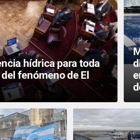
PO
M
ncia hídrica para toda
d
o del fenómeno de El
e
d