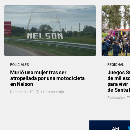
POLICIALES
REGIONAL
Murió una mujer tras ser
Juegos S
atropellada por una motocicleta
de mil es
en Nelson
para vivir
de Santa 
Redacción LT9
11 horas atrás
Redacción LT