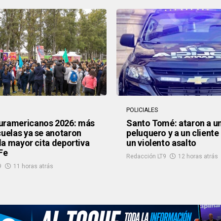
POLICIALES
uramericanos 2026: más
Santo Tomé: ataron a u
cuelas ya se anotaron
peluquero y a un cliente
 la mayor cita deportiva
un violento asalto
Fe
Redacción LT9
12 horas atrás
9
11 horas atrás