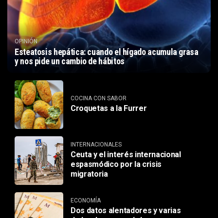
OPINIÓN
Esteatosis hepática: cuando el hígado acumula grasa
y nos pide un cambio de hábitos
COCINA CON SABOR
Croquetas a la Furrer
INTERNACIONALES
Ceuta y el interés internacional
espasmódico por la crisis
migratoria
ECONOMÍA
Dos datos alentadores y varias