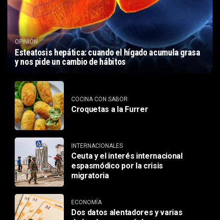
OPINIÓN
Esteatosis hepática: cuando el hígado acumula grasa
y nos pide un cambio de hábitos
COCINA CON SABOR
Croquetas a la Furrer
INTERNACIONALES
Ceuta y el interés internacional
espasmódico por la crisis
migratoria
ECONOMÍA
Dos datos alentadores y varias