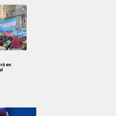
tró en
el