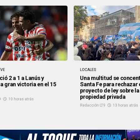
EVE
LOCALES
ió 2 a 1 a Lanús y
Una multitud se concen
a gran victoria en el 15
Santa Fe para rechazar 
proyecto de ley sobre la
propiedad privada
9
10 horas atrás
Redacción LT9
13 horas atrás