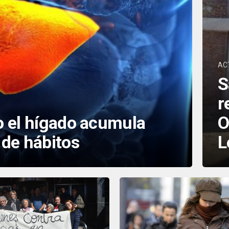
AC
S
r
o el hígado acumula
O
 de hábitos
L